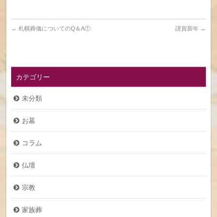
←
札幌葬儀についてのQ＆A①
謹賀新年
→
カテゴリー
未分類
お墓
コラム
仏壇
宗教
家族葬