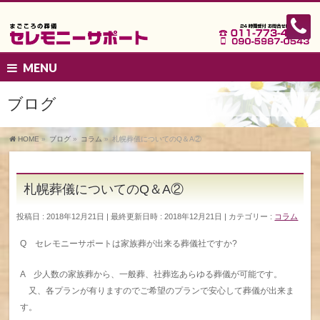
MENU
ブログ
HOME
»
ブログ
»
コラム
»
札幌葬儀についてのQ＆A②
札幌葬儀についてのQ＆A②
投稿日 : 2018年12月21日
最終更新日時 : 2018年12月21日
カテゴリー :
コラム
Q セレモニーサポートは家族葬が出来る葬儀社ですか?
A 少人数の家族葬から、一般葬、社葬迄あらゆる葬儀が可能です。
又、各プランが有りますのでご希望のプランで安心して葬儀が出来ま
す。