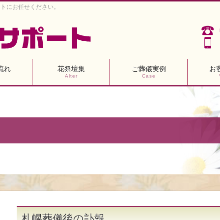
ートにお任せください。
流れ
花祭壇集
ご葬儀実例
お
Alter
Case
札幌葬儀後の訃報