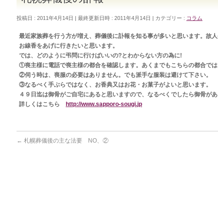
投稿日 : 2011年4月14日
最終更新日時 : 2011年4月14日
カテゴリー :
コラム
最近家族葬を行う方が増え、葬儀後に訃報を知る事が多いと思います。故人
お線香をあげに行きたいと思います。
では、どのように弔問に行けばいいの?とわからない方の為に!
①喪主様に電話で喪主様の都合を確認します。あくまでもこちらの都合では
②伺う時は、喪服の必要はありません。でも派手な服装は避けて下さい。
③なるべく手ぶらではなく、お香典又はお花・お菓子がよいと思います。
４９日迄は御骨がご自宅にあると思いますので、なるべくでしたら御骨があ
詳しくはこちら
http://www.sapporo-sougi.jp
←
札幌葬儀後の主な法要 NO、②