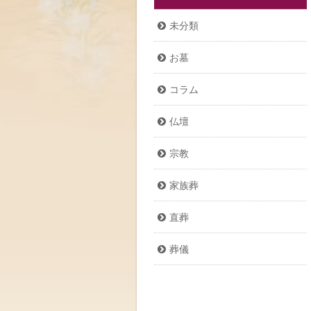
未分類
お墓
コラム
仏壇
宗教
家族葬
直葬
葬儀