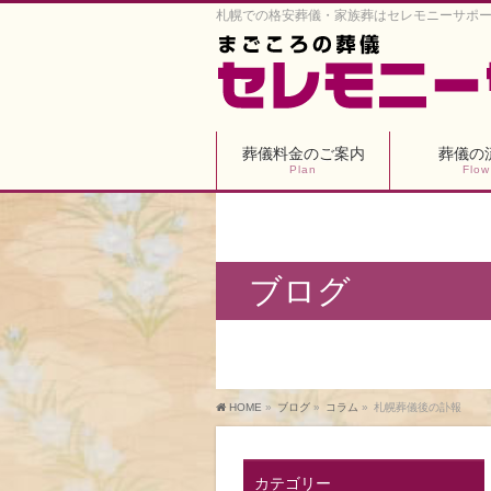
札幌での格安葬儀・家族葬はセレモニーサポ
葬儀料金のご案内
葬儀の
Plan
Flow
ブログ
HOME
»
ブログ
»
コラム
»
札幌葬儀後の訃報
カテゴリー