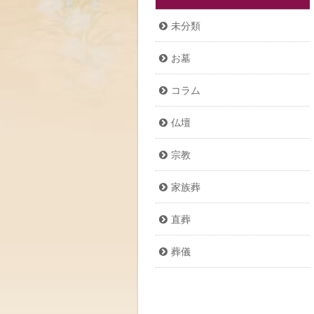
未分類
お墓
コラム
仏壇
宗教
家族葬
直葬
葬儀