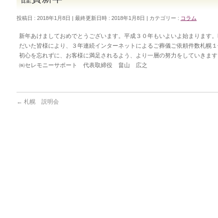
投稿日 : 2018年1月8日
最終更新日時 : 2018年1月8日
カテゴリー :
コラム
新年あけましておめでとうございます。平成３０年もいよいよ始まります。
だいた皆様により、３年連続インターネットによるご葬儀ご依頼件数札幌１
初心を忘れずに、お客様に満足されるよう、より一層の努力をしていき
㈱セレモニーサポート 代表取締役 畠山 広之
←
札幌 説明会