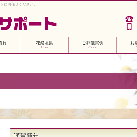
ートにお任せください。
流れ
花祭壇集
ご葬儀実例
お
Alter
Case
謹賀新年