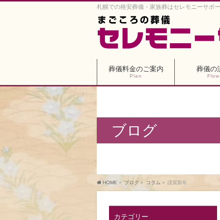
札幌での格安葬儀・家族葬はセレモニーサポ
葬儀料金のご案内
葬儀の
Plan
Flow
ブログ
HOME
»
ブログ
»
コラム
»
謹賀新年
カテゴリー