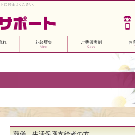
ートにお任せください。
流れ
花祭壇集
ご葬儀実例
お
Alter
Case
方
葬儀 生活保護支給者の方