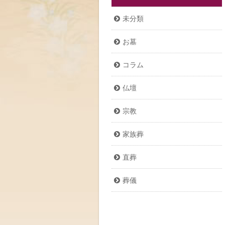
未分類
お墓
コラム
仏壇
宗教
家族葬
直葬
葬儀