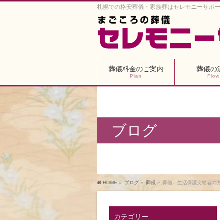
札幌での格安葬儀・家族葬はセレモニーサポ
葬儀料金のご案内
葬儀の
Plan
Flow
ブログ
HOME
»
ブログ
»
葬儀
»
葬儀 生活保護支給者の
カテゴリー