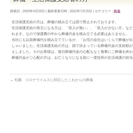
投稿日 : 2020年4月25日
最終更新日時 : 2021年7月15日
カテゴリー :
葬儀
生活保護支給の方は、葬儀の積み立ては国で禁止されております。
生活保護支給の喪主になる方は、「収入が無い」、「収入が少ない方」など
れます。なので保護費の中から葬儀代金を積み立てる必要はありません。
当社にも以前葬儀代を積み立てているが、「お宅の会社はいくらで葬儀が出
しゃいました。生活保護支給の方は、国で決まっている葬儀代金の支給額が
えしました。そのお客様は、後日葬儀代金の心配もなく無事にご葬儀を終わ
葬儀代金がご心配の方は、お亡くなりになる前に一度役所の生活保護の担当
←
札幌 コロナウイルスに対応したこれからの葬儀