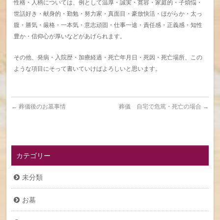
性格・人柄については、例として温厚・誠実・寛容・家庭的・子煩悩・
世話好き・献身的・勤勉・努力家・真面目・豪放快活・ほがらか・太っ
腹・勝気・厳格・一本気・意志頑固・仕事一途・責任感・正義感・知性
豊か・信仰心が厚いなどがあげられます。
その他、発病・入院歴・加療経過・死亡年月日・死因・死亡場所、この
ような項目にそって書いていけばよろしいと思います。
←
葬儀後のお墓事情
葬儀 自宅で危篤・死亡の場合
→
カテゴリー
未分類
お墓