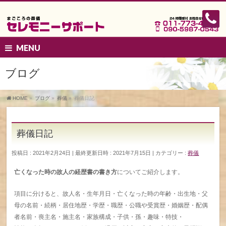
MENU
ブログ
HOME
»
ブログ
»
葬儀
»
葬儀日記
葬儀日記
投稿日 : 2021年2月24日
最終更新日時 : 2021年7月15日
カテゴリー :
葬儀
亡くなった時の故人の経歴書の書き方
についてご紹介します。
項目に分けると、故人名・生年月日・亡くなった時の年齢・出生地・父
母の名前・続柄・居住地歴・学歴・職歴・公職や受賞歴・婚姻歴・配偶
者名前・喪主名・施主名・家族構成・子供・孫・趣味・特技・